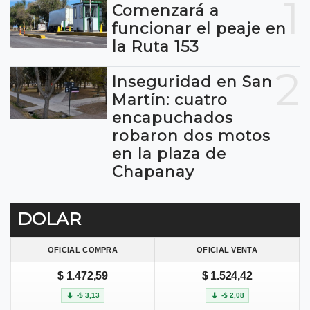
1
Comenzará a
funcionar el peaje en
la Ruta 153
2
Inseguridad en San
Martín: cuatro
encapuchados
robaron dos motos
en la plaza de
Chapanay
DOLAR
OFICIAL COMPRA
OFICIAL VENTA
$ 1.472,59
$ 1.524,42
-$ 3,13
-$ 2,08