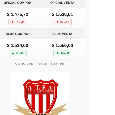
OFICIAL COMPRA
OFICIAL VENTA
$ 1.475,72
$ 1.526,51
+$ 1,34
+$ 0,42
BLUE COMPRA
BLUE VENTA
$ 1.524,00
$ 1.556,00
-$ 5,00
-$ 5,00
ACTUALIZADO: 2026-08-05 18:01:00