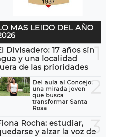
LO MAS LEIDO DEL AÑO
2026
1
El Divisadero: 17 años sin
agua y una localidad
fuera de las prioridades
2
Del aula al Concejo:
una mirada joven
que busca
transformar Santa
Rosa
3
Fiona Rocha: estudiar,
quedarse y alzar la voz de