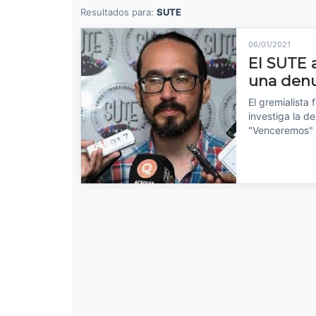
Resultados para:
SUTE
06/01/2021
El SUTE 
una denu
El gremialista
investiga la 
"Venceremos" l
Leer noticia →