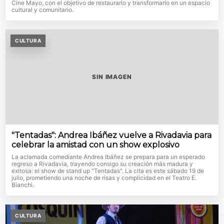
Cine Mayo, con el objetivo de restaurarlo y transformarlo en un espacio
cultural y comunitario.
CULTURA
SIN IMAGEN
"Tentadas": Andrea Ibáñez vuelve a Rivadavia para
celebrar la amistad con un show explosivo
La aclamada comediante Andrea Ibáñez se prepara para un esperado
regreso a Rivadavia, trayendo consigo su creación más madura y
exitosa: el show de stand up "Tentadas". La cita es este sábado 19 de
julio, prometiendo una noche de risas y complicidad en el Teatro E.
Bianchi.
CULTURA