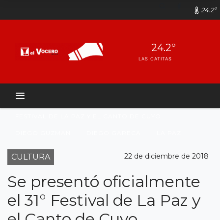
24.2º
24.2º
LAS CATITAS
FESTIVAL DE LA PAZ Y EL CANTO DE CUYO
DIEGO GUZMAN
DIEGO GARECA
LA PAZ
22 de diciembre de 2018
CULTURA
Se presentó oficialmente
el 31° Festival de La Paz y
el Canto de Cuyo