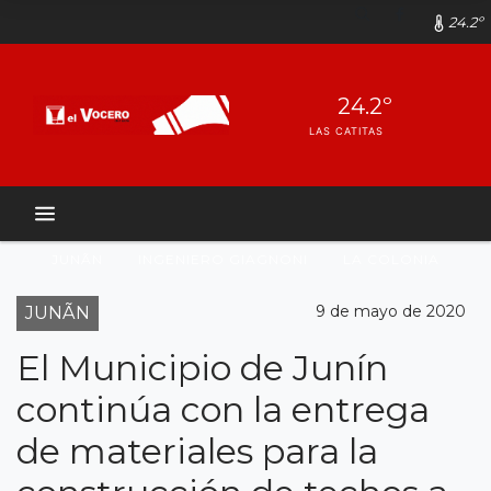
24.2º
24.2º
LAS CATITAS
JUNÃ­N
INGENIERO GIAGNONI
LA COLONIA
9 de mayo de 2020
JUNÃN
El Municipio de Junín
continúa con la entrega
de materiales para la