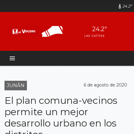
24.2º
24.2º
LAS CATITAS
JUNÃ­N
HÃ©CTOR RUIZ
6 de agosto de 2020
JUNÃN
El plan comuna-vecinos
permite un mejor
desarrollo urbano en los