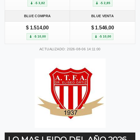
-$ 3,82
-$ 2,85
BLUE COMPRA
BLUE VENTA
$ 1.514,00
$ 1.546,00
-$ 10,00
-$ 10,00
ACTUALIZADO: 2026-08-06 14:11:00
LO MAS LEIDO DEL AÑO 2026