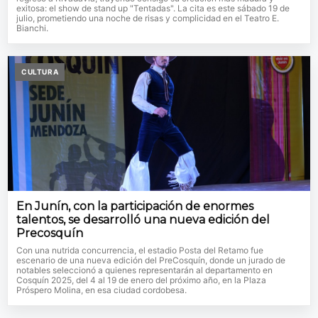
exitosa: el show de stand up "Tentadas". La cita es este sábado 19 de
julio, prometiendo una noche de risas y complicidad en el Teatro E.
Bianchi.
CULTURA
En Junín, con la participación de enormes
talentos, se desarrolló una nueva edición del
Precosquín
Con una nutrida concurrencia, el estadio Posta del Retamo fue
escenario de una nueva edición del PreCosquín, donde un jurado de
notables seleccionó a quienes representarán al departamento en
Cosquín 2025, del 4 al 19 de enero del próximo año, en la Plaza
Próspero Molina, en esa ciudad cordobesa.