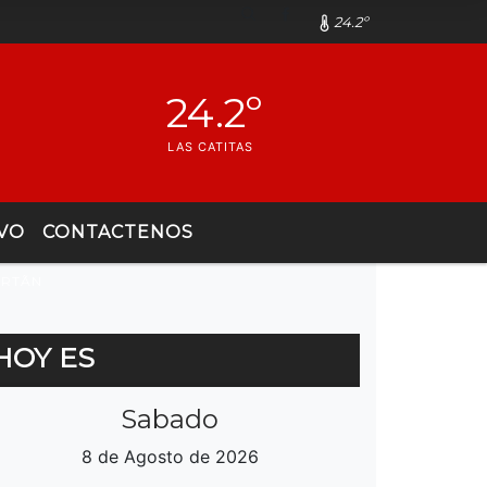
24.2º
24.2º
LAS CATITAS
VO
CONTACTENOS
RTÃ­N
HOY ES
Sabado
8 de Agosto de 2026