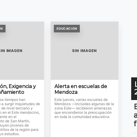
ON
EDUCACION
SIN IMAGEN
SIN IMAGEN
ón, Exigencia y
Alerta en escuelas de
ñamiento
Mendoza
mos tiempos han
Este jueves, varias escuelas de
a surgir inquietudes de
Mendoza —incluidas algunas de la
de nivel terciario y
zona Este— recibieron amenazas
io en el Este mendocino,
que encendieron la preocupación
ente en el
en toda la comunidad educativa.
to de San Martín,
luyen jóvenes de
stritos de la región para
us estudios.