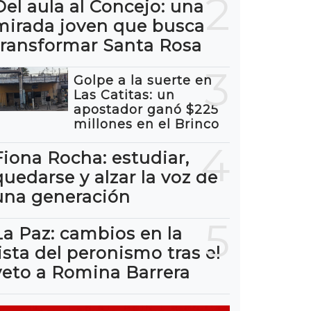
2
Del aula al Concejo: una
mirada joven que busca
transformar Santa Rosa
3
Golpe a la suerte en
Las Catitas: un
apostador ganó $225
millones en el Brinco
4
Fiona Rocha: estudiar,
quedarse y alzar la voz de
una generación
5
La Paz: cambios en la
lista del peronismo tras el
veto a Romina Barrera