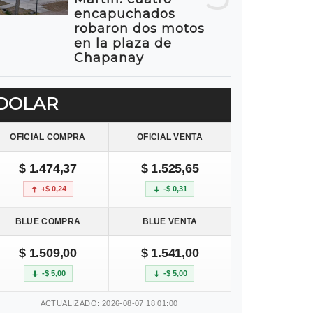
encapuchados
robaron dos motos
en la plaza de
Chapanay
DOLAR
OFICIAL COMPRA
OFICIAL VENTA
$ 1.474,37
$ 1.525,65
+$ 0,24
-$ 0,31
BLUE COMPRA
BLUE VENTA
$ 1.509,00
$ 1.541,00
-$ 5,00
-$ 5,00
ACTUALIZADO: 2026-08-07 18:01:00