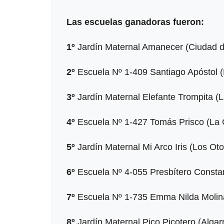
Las escuelas ganadoras fueron:
1º
Jardín Maternal Amanecer (Ciudad de
2º
Escuela Nº 1-409 Santiago Apóstol (E
3º
Jardín Maternal Elefante Trompita (L
4º
Escuela Nº 1-427 Tomás Prisco (La C
5º
Jardín Maternal Mi Arco Iris (Los Oto
6º
Escuela Nº 4-055 Presbítero Constan
7º
Escuela Nº 1-735 Emma Nilda Molina 
8º
Jardín Maternal Pico Picotero (Algar