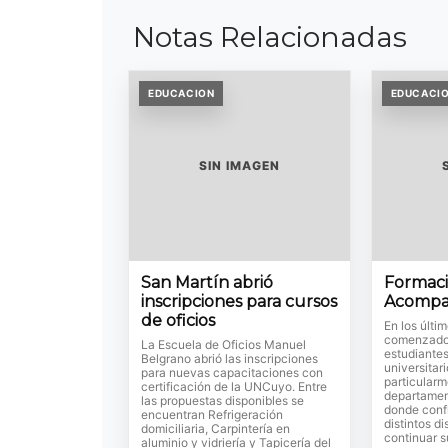
Notas Relacionadas
EDUCACION
EDUCACI
SIN IMAGEN
San Martín abrió
Formaci
inscripciones para cursos
Acompa
de oficios
En los últi
comenzado 
La Escuela de Oficios Manuel
estudiantes 
Belgrano abrió las inscripciones
universitar
para nuevas capacitaciones con
particularm
certificación de la UNCuyo. Entre
departamen
las propuestas disponibles se
donde conf
encuentran Refrigeración
distintos di
domiciliaria, Carpintería en
continuar s
aluminio y vidriería y Tapicería del