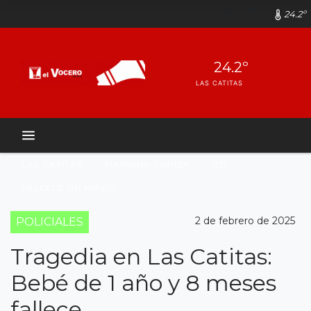
24.2º
24.2º
LAS CATITAS
LAS CATITAS
MARIANA CAHIZA
ETI
FALLECE UN NIÃ±O
2 de febrero de 2025
POLICIALES
Tragedia en Las Catitas:
Bebé de 1 año y 8 meses
fallece