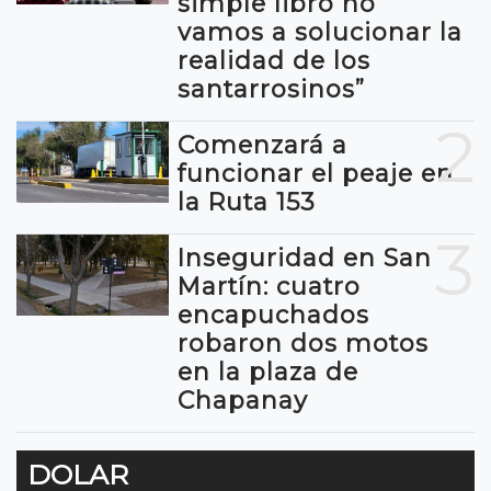
simple libro no
vamos a solucionar la
realidad de los
santarrosinos”
2
Comenzará a
funcionar el peaje en
la Ruta 153
3
Inseguridad en San
Martín: cuatro
encapuchados
robaron dos motos
en la plaza de
Chapanay
DOLAR