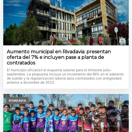
Aumento municipal en Rivadavia: presentan
oferta del 7% e incluyen pase a planta de
contratados
El municipio oficializó el esquema salarial para el trimestre julio–
septiembre. La propuesta incluye un incremento del 66% en el adelanto
de sueldo y la regularización laboral para contratados con antigüedad
anterior a diciembre de 2023.
RIVADAVIA