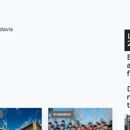
adavia
A
RIVADAVIA