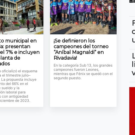
o municipal en
¡Se definieron los
ia: presentan
campeones del torneo
del 7% e incluyen
“Aníbal Magnaldi” en
planta de
Rivadavia!
ados
En la categoría Sub 13, los grandes
campeones fueron Leones,
o oficializó el esquema
mientras que Fénix se quedó con el
a el trimestre julio–
segundo puesto.
 La propuesta incluye
to del 66% en el
 sueldo y la
ión laboral para
s con antigüedad
diciembre de 2023.