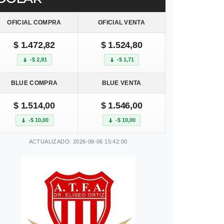
OFICIAL COMPRA
OFICIAL VENTA
$ 1.472,82
$ 1.524,80
-$ 2,91
-$ 1,71
BLUE COMPRA
BLUE VENTA
$ 1.514,00
$ 1.546,00
-$ 10,00
-$ 10,00
ACTUALIZADO: 2026-08-06 15:42:00