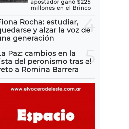
apostador ganó $225
millones en el Brinco
4
Fiona Rocha: estudiar,
quedarse y alzar la voz de
una generación
5
La Paz: cambios en la
lista del peronismo tras el
veto a Romina Barrera