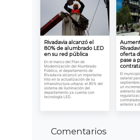
Rivadavia alcanzó el
Aument
80% de alumbrado LED
Rivadav
en su red pública
oferta 
pase a 
En el marco del Plan de
contrat
Modernización del Alumbrado
Público, el departamento de
El municipi
Rivadavia alcanzó un importante
salarial par
hito en la actualización de su
septiembre.
infraestructura urbana: el 80% del
un incremen
sistema de iluminación del
adelanto de
departamento ya cuenta con
regularizac
tecnología LED.
contratado
anterior a 
Comentarios