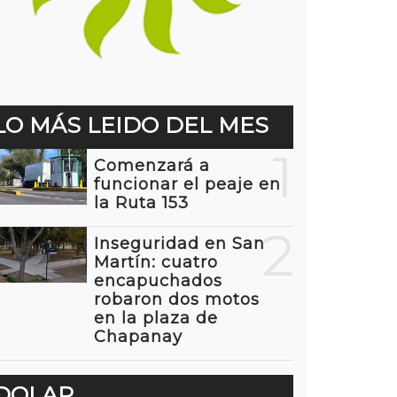
LO MÁS LEIDO DEL MES
1
Comenzará a
funcionar el peaje en
la Ruta 153
2
Inseguridad en San
Martín: cuatro
encapuchados
robaron dos motos
en la plaza de
Chapanay
DOLAR