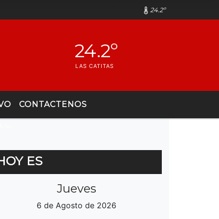
24.2º
24.2º
LAS CATITAS
VO
CONTACTENOS
Ã³N
HOY ES
Jueves
6 de Agosto de 2026