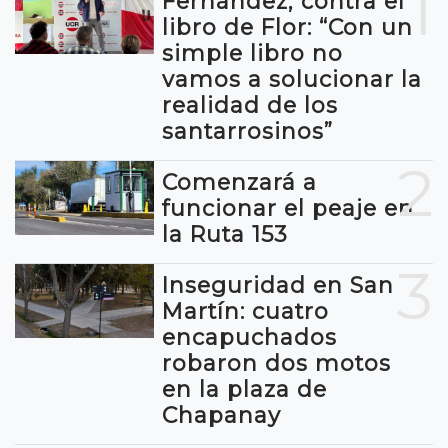
1
Fernández, contra el
libro de Flor: “Con un
simple libro no
vamos a solucionar la
realidad de los
santarrosinos”
2
Comenzará a
funcionar el peaje en
la Ruta 153
3
Inseguridad en San
Martín: cuatro
encapuchados
robaron dos motos
en la plaza de
Chapanay