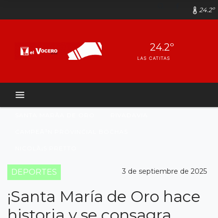
24.2º
24.2º
LAS CATITAS
SANTA MARÃ­A DE ORO
RIVADAVIA
CAMPEÃ³N PROVINCIAL BOCHAS
NICOLÃ¡S PRETTO
3 de septiembre de 2025
DEPORTES
¡Santa María de Oro hace
historia y se consagra