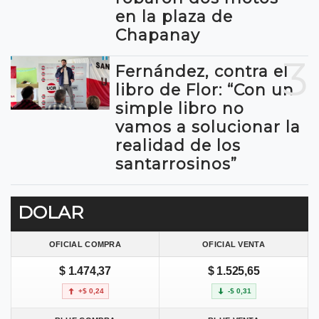
en la plaza de
Chapanay
3
Fernández, contra el
libro de Flor: “Con un
simple libro no
vamos a solucionar la
realidad de los
santarrosinos”
DOLAR
OFICIAL COMPRA
OFICIAL VENTA
$ 1.474,37
$ 1.525,65
+$ 0,24
-$ 0,31