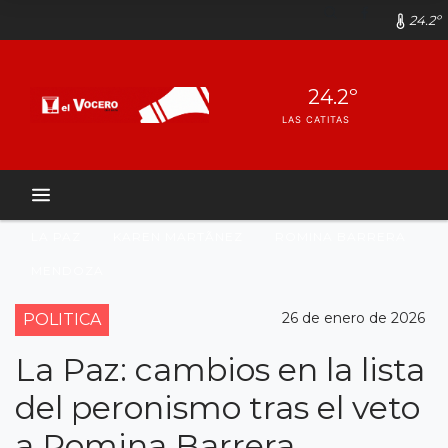
24.2º
24.2º
LAS CATITAS
LA PAZ
KAREN MARTÃ­NEZ
ROMINA BARRERA
MENDOZA
26 de enero de 2026
POLITICA
La Paz: cambios en la lista
del peronismo tras el veto
a Romina Barrera